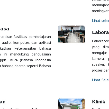
menunjan
meningkat
Lihat sel
hasa
Labora
upakan fasilitas pembelajaran
Laborator
 audio, komputer, dan aplikasi
yang dir
gkatkan keterampilan bahasa
mengajar
m ini mendukung penguasaan
kamera, p
gris, BIPA (Bahasa Indonesia
speaker,
ta bahasa daerah seperti Bahasa
proses pe
Lihat Sel
han
Klinik