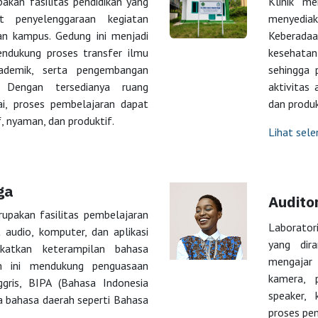
akan fasilitas pendidikan yang
Klinik m
t penyelenggaraan kegiatan
menyediak
an kampus. Gedung ini menjadi
Keberada
ndukung proses transfer ilmu
kesehata
kademik, serta pengembangan
sehingga 
 Dengan tersedianya ruang
aktivitas 
i, proses pembelajaran dapat
dan produ
, nyaman, dan produktif.
Lihat sel
ga
Audito
upakan fasilitas pembelajaran
Laborator
 audio, komputer, dan aplikasi
yang dir
gkatkan keterampilan bahasa
mengajar
m ini mendukung penguasaan
kamera, p
gris, BIPA (Bahasa Indonesia
speaker,
ta bahasa daerah seperti Bahasa
proses pe