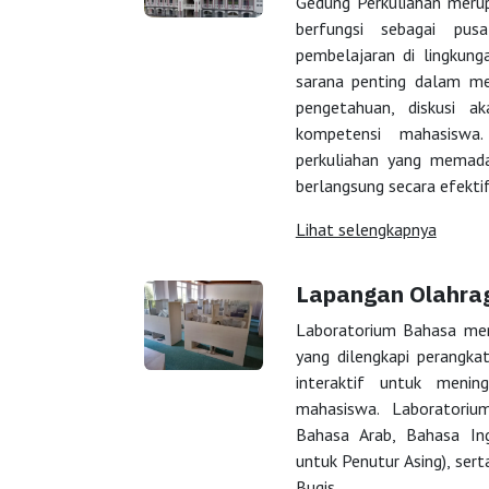
Gedung Perkuliahan merup
berfungsi sebagai pusa
pembelajaran di lingkung
sarana penting dalam me
pengetahuan, diskusi a
kompetensi mahasiswa.
perkuliahan yang memada
berlangsung secara efektif
Lihat selengkapnya
Lapangan Olahra
Laboratorium Bahasa mer
yang dilengkapi perangkat
interaktif untuk menin
mahasiswa. Laboratoriu
Bahasa Arab, Bahasa Ing
untuk Penutur Asing), ser
Bugis.