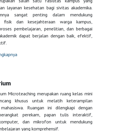
erupakan salah satu fasilitas kampus yang
an layanan kesehatan bagi sivitas akademika.
annya sangat penting dalam mendukung
n fisik dan kesejahteraan warga kampus,
proses pembelajaran, penelitian, dan berbagai
akademik dapat berjalan dengan baik, efektif,
ktif.
engkapnya
rium
ium Microteaching merupakan ruang kelas mini
ancang khusus untuk melatih keterampilan
 mahasiswa. Ruangan ini dilengkapi dengan
erangkat perekam, papan tulis interaktif,
 komputer, dan mikrofon untuk mendukung
mbelajaran yang komprehensif.