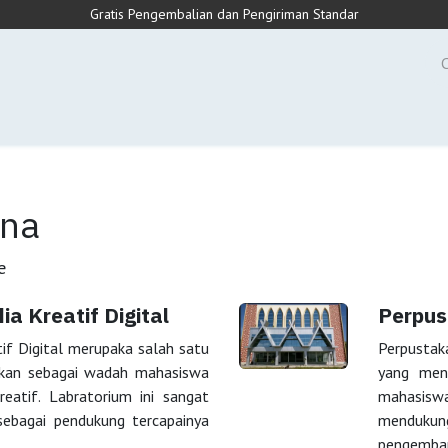
Gratis Pengembalian dan Pengiriman Standar
Penelitian & PkM
Kemahasiswaan
Penjaminan Mut
ana
e
a Kreatif Digital
Perpu
if Digital merupaka salah satu
Perpustak
akan sebagai wadah mahasiswa
yang menj
eatif. Labratorium ini sangat
mahasisw
sebagai pendukung tercapainya
mendukun
pengemba