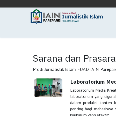
Skip ke Konten
Beranda
Tentang Kami
Akademik
Sarana dan Prasar
Prodi Jurnalistik Islam FUAD IAIN Parepar
Laboratorium Medi
Laboratorium Media Kreat
laboratorium yang digun
dalam produksi konten kr
penting bagi mahasiswa 
kurikulum yang efektif.